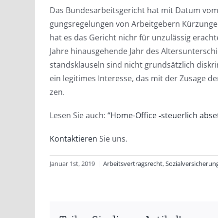
Das Bun­des­ar­beits­ge­richt hat mit Datum vom
gungs­re­ge­lun­gen von Arbeit­ge­bern Kür­zun­gen
hat es das Gericht nichr für unzu­läs­sig erach­t
Jah­re hin­aus­ge­hen­de Jahr des Alters­un­ter­s
stands­klau­seln sind nicht grund­sätz­lich dis­k
ein legi­ti­mes Inter­es­se, das mit der Zusa­ge der
zen.
Alters­ab­stands­klau­seln und Diskriminie
Lesen Sie auch:
“Home-Office ‑steu­er­lich abse
Kon­tak­tie­ren
Sie uns.
Januar 1st, 2019
|
Arbeitsvertragsrecht
,
Sozialversicherun