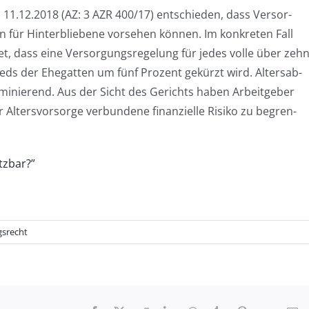
 11.12.2018 (AZ: 3 AZR 400/17) ent­schie­den, dass Ver­sor­
 für Hin­ter­blie­be­ne vor­se­hen kön­nen. Im kon­kre­ten Fall
et, dass eine Ver­sor­gungs­re­ge­lung für jedes vol­le über zeh
chieds der Ehe­gat­ten um fünf Pro­zent gekürzt wird. Alters­ab­
ri­mi­nie­rend. Aus der Sicht des Gerichts haben Arbeit­ge­ber
 Alters­vor­sor­ge ver­bun­de­ne finan­zi­el­le Risi­ko zu begren­
rung
tzbar?”
gsrecht