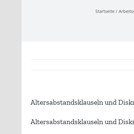
Startseite
Arbeits
Zeige
grösseres
Altersabstandsklauseln und Disk
Bild
Altersabstandsklauseln und Disk