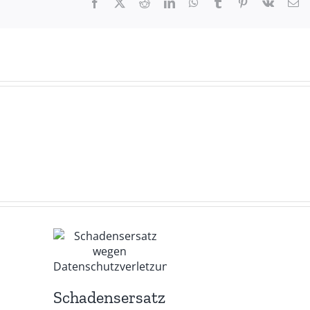
Facebook
X
Reddit
LinkedIn
WhatsApp
Tumblr
Pinterest
Vk
E-
Ma
Schadensersatz