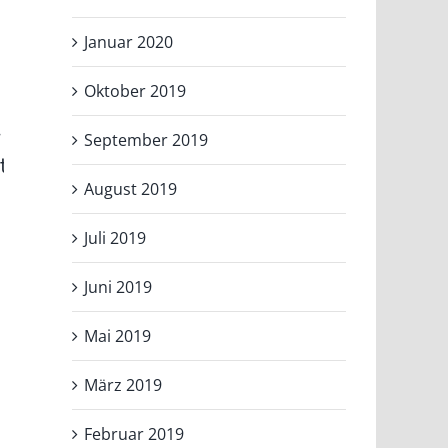
—
Januar 2020
Rufbereitschaft
Maskenpflicht
und Arbeitszeit
Oktober 2019
auf Arbeit —
Juli 5th, 2021
|
0
—
neue Urteile
Kommentare
September 2019
tsverhältnis
Juli 4th, 2021
|
0
Kommentare
August 2019
Juli 2019
Juni 2019
Mai 2019
März 2019
Februar 2019