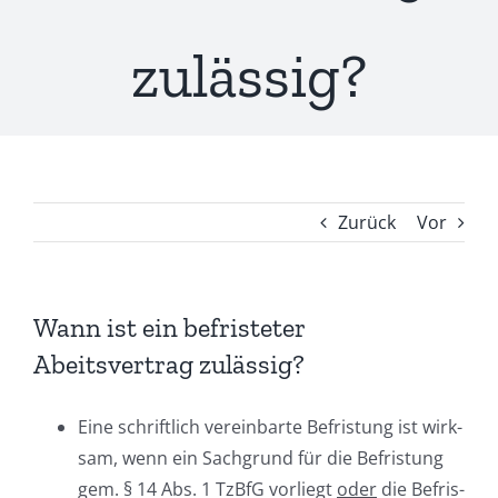
zulässig?
Zurück
Vor
Wann ist ein befristeter
Abeitsvertrag zulässig?
Eine schrift­lich ver­ein­bar­te Befris­tung ist wirk­
sam, wenn ein Sach­grund für die Befris­tung
gem. § 14 Abs. 1 TzBfG vor­liegt
oder
die Befris­