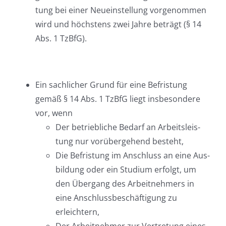
tung bei einer Neu­ein­stel­lung vor­ge­nom­men
wird und höchs­tens zwei Jah­re beträgt (§ 14
Abs. 1 TzBfG).
Ein sach­li­cher Grund für eine Befris­tung
gemäß § 14 Abs. 1 TzBfG liegt ins­be­son­de­re
vor, wenn
Der betrieb­li­che Bedarf an Arbeits­leis­
tung nur vor­über­ge­hend besteht,
Die Befris­tung im Anschluss an eine Aus­
bil­dung oder ein Stu­di­um erfolgt, um
den Über­gang des Arbeit­neh­mers in
eine Anschluss­be­schäf­ti­gung zu
erleichtern,