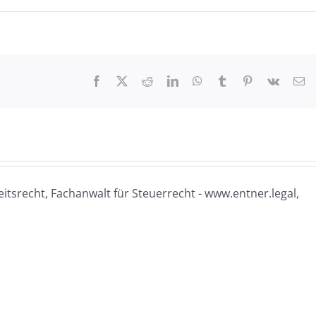
Facebook
X
Reddit
LinkedIn
WhatsApp
Tumblr
Pinterest
Vk
E-
Ma
itsrecht, Fachanwalt für Steuerrecht - www.entner.legal,