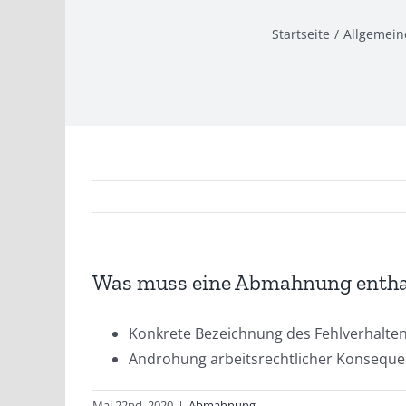
Startseite
Allgemein
Was muss eine Abmahnung entha
Kon­kre­te Bezeich­nung des Fehlverhalte
Andro­hung arbeits­recht­li­cher Kon­se­q
Mai 22nd, 2020
|
Abmahnung