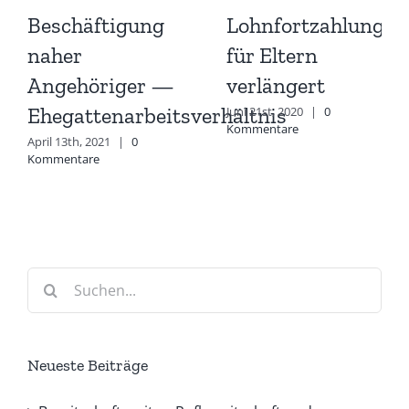
Beschäftigung
Lohnfortzahlung
naher
für Eltern
Angehöriger —
verlängert
Ehegattenarbeitsverhältnis
Juni 21st, 2020
|
0
Kommentare
April 13th, 2021
|
0
Kommentare
Suche
nach:
Neueste Beiträge