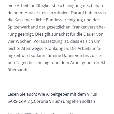
eine Arbeits­un­fä­hig­keits­be­schei­ni­gung des behan­
deln­den Haus­arz­tes ein­zu­ho­len. Dar­auf haben sich
die Kas­sen­ärzt­li­che Bun­des­ver­ei­ni­gung und der
Spit­zen­ver­band der gesetz­li­chen Kran­ken­ver­si­che­
rung geei­nigt. Dies gilt zunächst für die Dau­er von
vier Wochen. Vor­aus­set­zung ist, dass es sich um
leich­te Atem­wegs­er­kran­kun­gen. Die Arbeits­un­fä­
hig­keit wird sodann für eine Dau­er von bis zu sie­
ben Tagen beschei­nigt und dem Arbeit­ge­ber direkt
übersandt.
Lesen Sie auch: Wie Arbeit­ge­ber mit dem Virus
SARS-CoV‑2 („Coro­na Virus“) umge­hen sollten