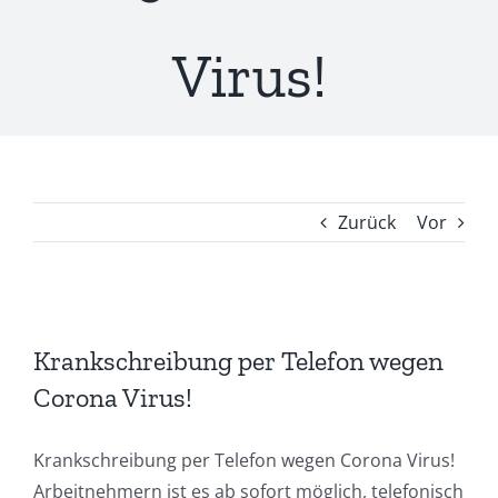
Virus!
Zurück
Vor
Zeige
grösseres
Krankschreibung per Telefon wegen
Bild
Corona Virus!
Krank­schrei­bung per Tele­fon wegen Coro­na Virus!
Arbeit­neh­mern ist es ab sofort mög­lich, tele­fo­nisch