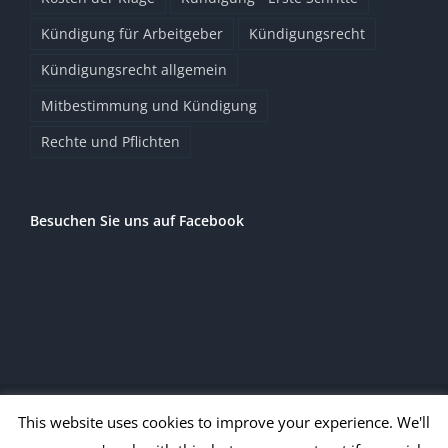
Kündigung für Arbeitgeber
Kündigungsrecht
Kündigungsrecht allgemein
Mitbestimmung und Kündigung
Rechte und Pflichten
Besuchen Sie uns auf Facebook
© Copyright 2020
2026 | Alle Rechte vorbehalten |
Impressum
|
This website uses cookies to improve your experience. We'll
Datenschutz
|
entner.legal
|