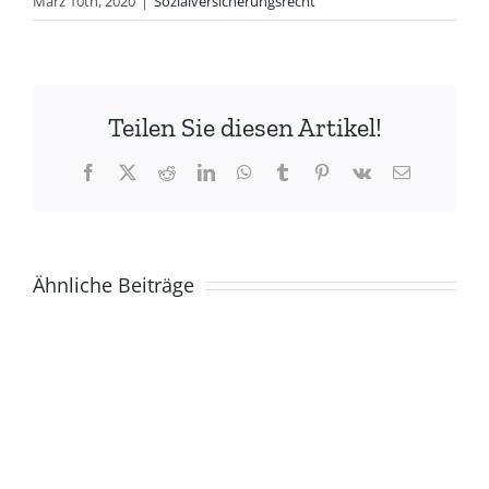
März 10th, 2020
|
Sozialversicherungsrecht
Teilen Sie diesen Artikel!
Facebook
X
Reddit
LinkedIn
WhatsApp
Tumblr
Pinterest
Vk
E-
Mail
Ähnliche Beiträge